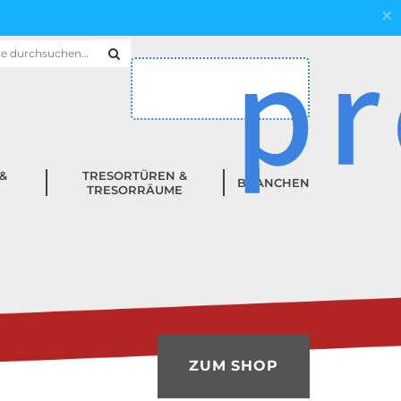
×
hen
h:
&
TRESORTÜREN &
BRANCHEN
TRESORRÄUME
ZUM SHOP