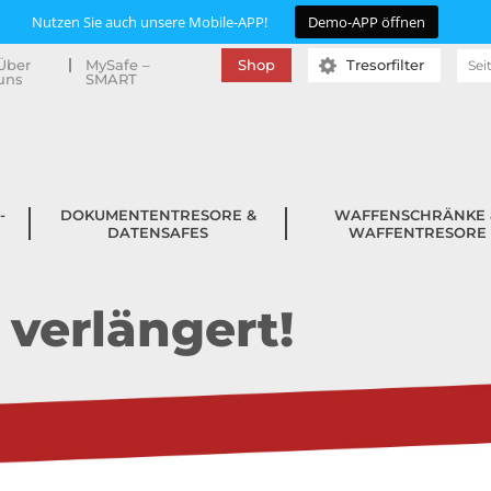
Nutzen Sie auch unsere Mobile-APP!
Demo-APP öffnen
Suc
Über
MySafe –
Shop
Tresorfilter
uns
SMART
nac
­
DOKUMENTENTRESORE &
WAFFENSCHRÄNKE 
DATENSAFES
WAFFENTRESORE
verlängert!