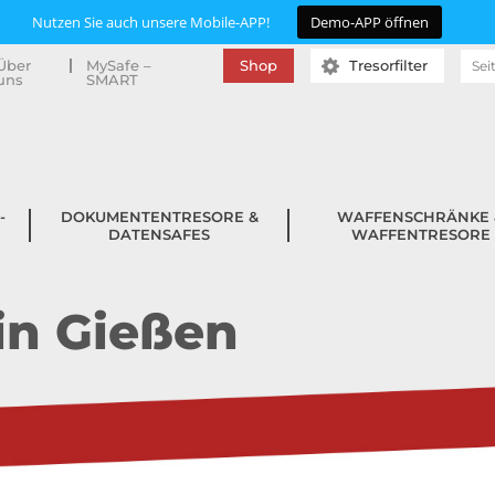
Nutzen Sie auch unsere Mobile-APP!
Demo-APP öffnen
Suc
Über
MySafe –
Shop
Tresorfilter
uns
SMART
nac
­
DOKUMENTENTRESORE &
WAFFENSCHRÄNKE 
DATENSAFES
WAFFENTRESORE
in Gießen