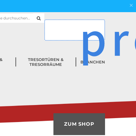
×
hen
h:
&
TRESORTÜREN &
BRANCHEN
TRESORRÄUME
ZUM SHOP