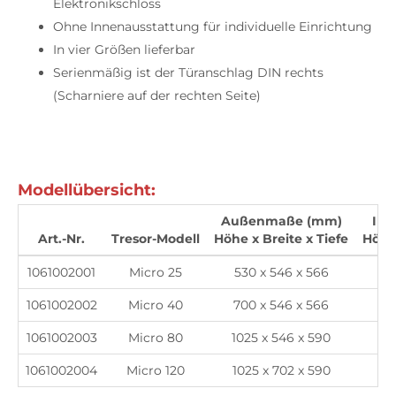
Elektronikschloss
Ohne Innenausstattung für individuelle Einrichtung
In vier Größen lieferbar
Serienmäßig ist der Türanschlag DIN rechts
(Scharniere auf der rechten Seite)
Modellübersicht:
Außenmaße (mm)
In
Art.-Nr.
Tresor-Modell
Höhe x Breite x Tiefe
Höhe 
1061002001
Micro 25
530 x 546 x 566
28
1061002002
Micro 40
700 x 546 x 566
45
1061002003
Micro 80
1025 x 546 x 590
77
1061002004
Micro 120
1025 x 702 x 590
77