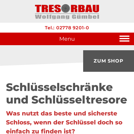
Tel.: 02778 9201-0
Menu
ZUM SHOP
Schlüsselschränke
und Schlüsseltresore
Was nutzt das beste und sicherste
Schloss, wenn der Schlüssel doch so
einfach zu finden ist?