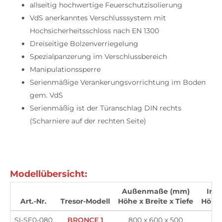
allseitig hochwertige Feuerschutzisolierung
VdS anerkanntes Verschlusssystem mit
Hochsicherheitsschloss nach EN 1300
Dreiseitige Bolzenverriegelung
Spezialpanzerung im Verschlussbereich
Manipulationssperre
Serienmäßige Verankerungsvorrichtung im Boden
gem. VdS
Serienmäßig ist der Türanschlag DIN rechts
(Scharniere auf der rechten Seite)
Modellübersicht:
Außenmaße (mm)
Inn
Art.-Nr.
Tresor-Modell
Höhe x Breite x Tiefe
Höhe 
SI-SE0-080
BRONCE 1
800 x 600 x 500
67