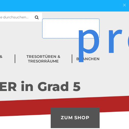
hen
h:
&
TRESORTÜREN &
BRANCHEN
TRESORRÄUME
R in Grad 5
ZUM SHOP