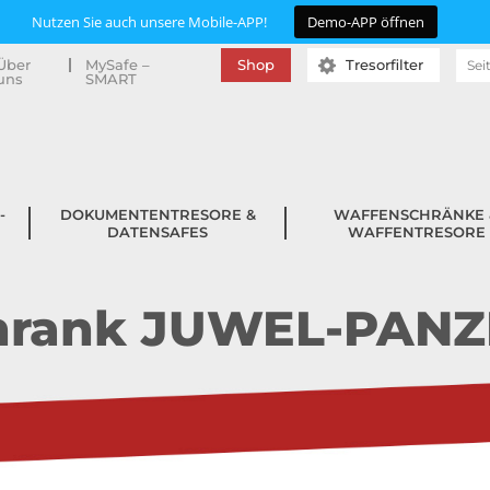
Suc
Über
MySafe –
Shop
Tresorfilter
uns
SMART
nac
­
DOKUMENTENTRESORE &
WAFFENSCHRÄNKE 
DATENSAFES
WAFFENTRESORE
hrank JUWEL-PANZE