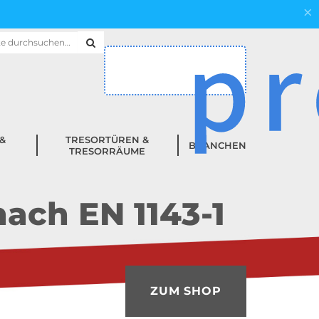
hen
h:
&
TRESORTÜREN &
BRANCHEN
TRESORRÄUME
ach EN 1143-1
ZUM SHOP