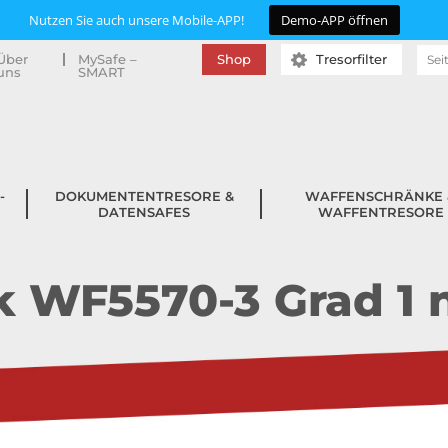
Suc
Über
MySafe –
Shop
Tresorfilter
uns
SMART
nac
­
DOKUMENTENTRESORE &
WAFFENSCHRÄNKE 
DATENSAFES
WAFFENTRESORE
 WF5570-3 Grad 1 n