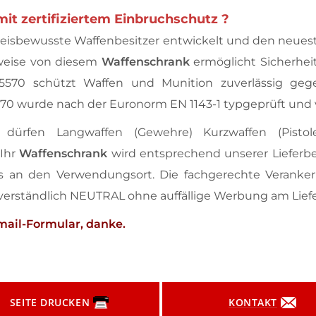
 zertifiziertem Einbruchschutz ?
Preisbewusste Waffenbesitzer entwickelt und den neue
weise von diesem
Waffenschrank
ermöglicht Sicherhe
0 schützt Waffen und Munition zuverlässig gege
0 wurde nach der Euronorm EN 1143-1 typgeprüft und von
dürfen Langwaffen (Gewehre) Kurzwaffen (Pisto
Ihr
Waffenschrank
wird entsprechend unserer Lieferb
 bis an den Verwendungsort. Die fachgerechte Verank
stverständlich NEUTRAL ohne auffällige Werbung am Lie
Email-Formular, danke.
SEITE DRUCKEN
KONTAKT