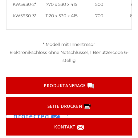
KW5930-2*
770 x 530 x 415
500
8+1
KW5930-3*
1120 x 530 x 415
700
8+2
* Modell mit Innentresor
Elektronikschloss ohne Notschlüssel, 1 Benutzercode 6-
stellig
PRODUKTANFRAGE
SEITE DRUCKEN
KONTAKT