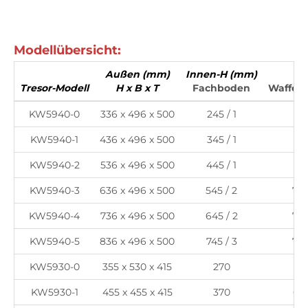
Modellübersicht:
Außen (mm)
Innen-H (mm)
Tresor-Modell
H x B x T
Fachboden
Waffenh
KW5940-0
336 x 496 x 500
245 / 1
7+
KW5940-1
436 x 496 x 500
345 / 1
7+
KW5940-2
536 x 496 x 500
445 / 1
7+
KW5940-3
636 x 496 x 500
545 / 2
7+1
KW5940-4
736 x 496 x 500
645 / 2
7+1
KW5940-5
836 x 496 x 500
745 / 3
7+2
KW5930-0
355 x 530 x 415
270
8
KW5930-1
455 x 455 x 415
370
6+