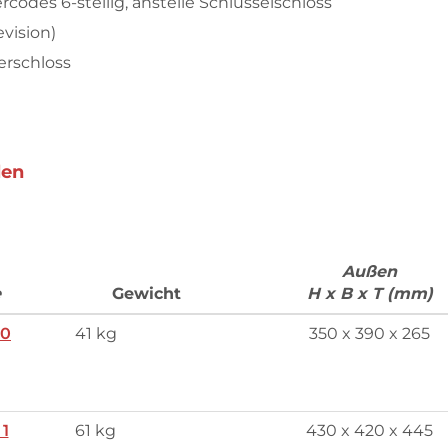
rcodes 6-stellig, anstelle Schlüsselschloss
vision)
erschloss
len
Außen
e
Gewicht
H x B x T (mm)
 0
41 kg
350 x 390 x 265
 1
61 kg
430 x 420 x 445