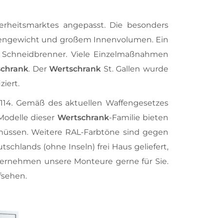
heitsmarktes angepasst. Die besonders
gengewicht und großem Innenvolumen. Ein
n Schneidbrenner. Viele Einzelmaßnahmen
schrank
. Der
Wertschrank
St. Gallen wurde
iert.
4114. Gemäß des aktuellen Waffengesetzes
 Modelle dieser
Wertschrank
-Familie bieten
 müssen. Weitere RAL-Farbtöne sind gegen
chlands (ohne Inseln) frei Haus geliefert,
rnehmen unsere Monteure gerne für Sie.
fsehen.