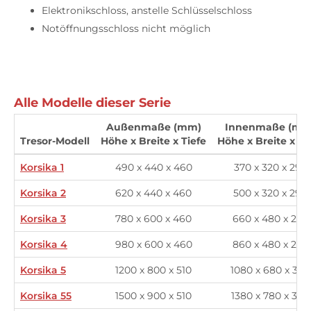
Elektronikschloss, anstelle Schlüsselschloss
Notöffnungsschloss nicht möglich
Alle Modelle dieser Serie
Außenmaße (mm)
Innenmaße (mm
Tresor-Modell
Höhe x Breite x Tiefe
Höhe x Breite x Ti
Korsika 1
490 x 440 x 460
370 x 320 x 295
Korsika 2
620 x 440 x 460
500 x 320 x 295
Korsika 3
780 x 600 x 460
660 x 480 x 295
Korsika 4
980 x 600 x 460
860 x 480 x 295
Korsika 5
1200 x 800 x 510
1080 x 680 x 345
Korsika 55
1500 x 900 x 510
1380 x 780 x 345