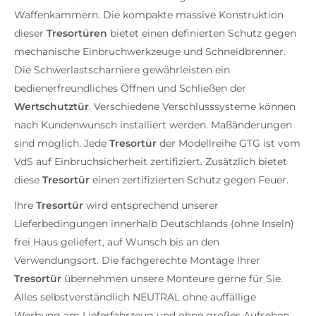
Waffenkammern. Die kompakte massive Konstruktion
dieser
Tresortüren
bietet einen definierten Schutz gegen
mechanische Einbruchwerkzeuge und Schneidbrenner.
Die Schwerlastscharniere gewährleisten ein
bedienerfreundliches Öffnen und Schließen der
Wertschutztür
. Verschiedene Verschlusssysteme können
nach Kundenwunsch installiert werden. Maßänderungen
sind möglich. Jede
Tresortür
der Modellreihe GTG ist vom
VdS auf Einbruchsicherheit zertifiziert. Zusätzlich bietet
diese
Tresortür
einen zertifizierten Schutz gegen Feuer.
Ihre
Tresortür
wird entsprechend unserer
Lieferbedingungen innerhalb Deutschlands (ohne Inseln)
frei Haus geliefert, auf Wunsch bis an den
Verwendungsort. Die fachgerechte Montage Ihrer
Tresortür
übernehmen unsere Monteure gerne für Sie.
Alles selbstverständlich NEUTRAL ohne auffällige
Werbung am Lieferfahrzeug und ohne großes Aufsehen.