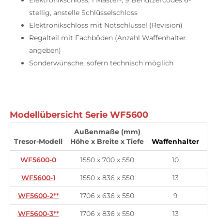
stellig, anstelle Schlüsselschloss
Elektronikschloss mit Notschlüssel (Revision)
Regalteil mit Fachböden (Anzahl Waffenhalter
angeben)
Sonderwünsche, sofern technisch möglich
Modellübersicht Serie WF5600
Außenmaße (mm)
Ge
Tresor-Modell
Höhe x Breite x Tiefe
Waffenhalter
c
WF5600-0
1550 x 700 x 550
10
WF5600-1
1550 x 836 x 550
13
WF5600-2**
1706 x 636 x 550
9
WF5600-3**
1706 x 836 x 550
13