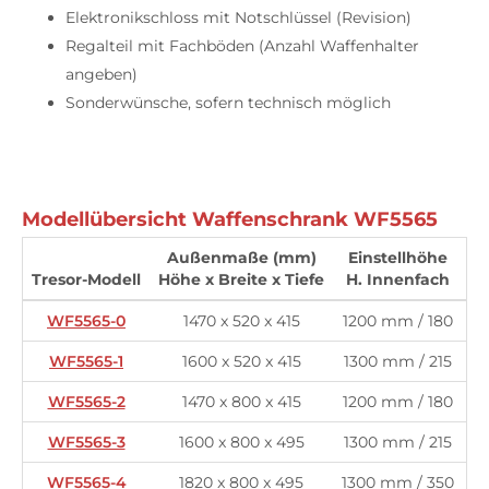
Elektronikschloss mit Notschlüssel (Revision)
Regalteil mit Fachböden (Anzahl Waffenhalter
angeben)
Sonderwünsche, sofern technisch möglich
Modellübersicht Waffenschrank WF5565
Außenmaße (mm)
Einstellhöhe
Tresor-Modell
Höhe x Breite x Tiefe
H. Innenfach
W
WF5565-0
1470 x 520 x 415
1200 mm / 180
WF5565-1
1600 x 520 x 415
1300 mm / 215
WF5565-2
1470 x 800 x 415
1200 mm / 180
WF5565-3
1600 x 800 x 495
1300 mm / 215
WF5565-4
1820 x 800 x 495
1300 mm / 350