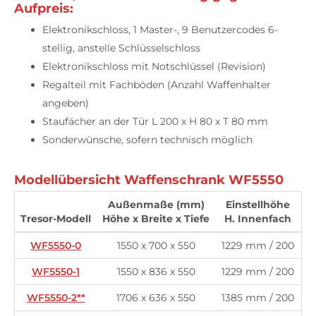
Aufpreis:
Elektronikschloss, 1 Master-, 9 Benutzercodes 6-
stellig, anstelle Schlüsselschloss
Elektronikschloss mit Notschlüssel (Revision)
Regalteil mit Fachböden (Anzahl Waffenhalter
angeben)
Staufächer an der Tür L 200 x H 80 x T 80 mm
Sonderwünsche, sofern technisch möglich
Modellübersicht Waffenschrank WF5550
Außenmaße (mm)
Einstellhöhe
Tresor-Modell
Höhe x Breite x Tiefe
H. Innenfach
W
WF5550-0
1550 x 700 x 550
1229 mm / 200
WF5550-1
1550 x 836 x 550
1229 mm / 200
WF5550-2**
1706 x 636 x 550
1385 mm / 200