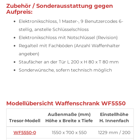
Zubehör / Sonderausstattung gegen
Aufpreis:
Elektronikschloss, 1 Master-, 9 Benutzercodes 6-
stellig, anstelle Schlüsselschloss
Elektronikschloss mit Notschlüssel (Revision)
Regalteil mit Fachböden (Anzahl Waffenhalter
angeben)
Staufächer an der Tür L 200 x H 80 x T 80 mm
Sonderwünsche, sofern technisch möglich
Modellübersicht Waffenschrank WF5550
Außenmaße (mm)
Einstellhöhe
Tresor-Modell
Höhe x Breite x Tiefe
H. Innenfach
W
WF5550-0
1550 x 700 x 550
1229 mm / 200